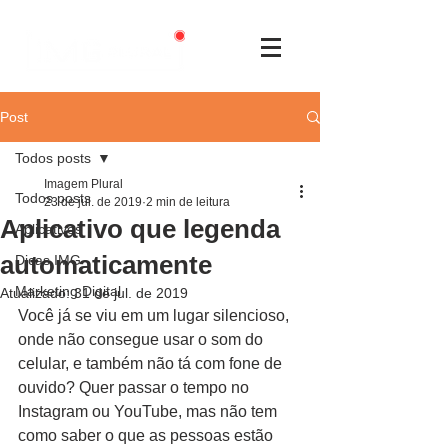
Post
Todos posts
Imagem Plural
Todos posts
23 de jul. de 2019
2 min de leitura
Aplicativo que legenda
Aplicativos
automaticamente
Dicas IMG
Marketing Digital
Atualizado:
31 de jul. de 2019
Você já se viu em um lugar silencioso, 
onde não consegue usar o som do 
celular, e também não tá com fone de 
ouvido? Quer passar o tempo no 
Instagram ou YouTube, mas não tem 
como saber o que as pessoas estão 