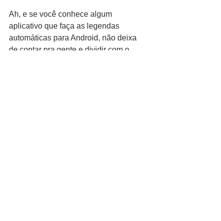
Ah, e se você conhece algum 
aplicativo que faça as legendas 
automáticas para Android, não deixa 
de contar pra gente e dividir com o 
povo! Comenta aqui embaixo e passa 
lá no nosso Instagram ( 
@imgplural
)pra dar essa notícia maravilhosa.
Aplicativos
Ver tudo
Posts recentes